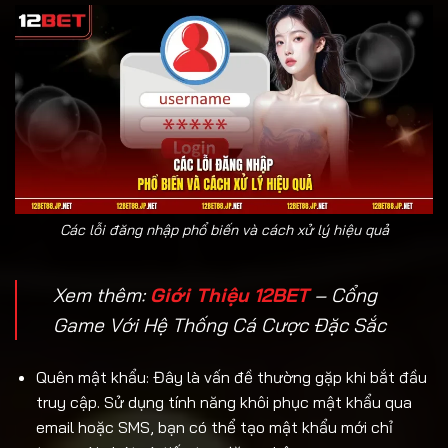
Các lỗi đăng nhập phổ biến và cách xử lý hiệu quả
Xem thêm:
Giới Thiệu 12BET
– Cổng
Game Với Hệ Thống Cá Cược Đặc Sắc
Quên mật khẩu: Đây là vấn đề thường gặp khi bắt đầu
truy cập. Sử dụng tính năng khôi phục mật khẩu qua
email hoặc SMS, bạn có thể tạo mật khẩu mới chỉ