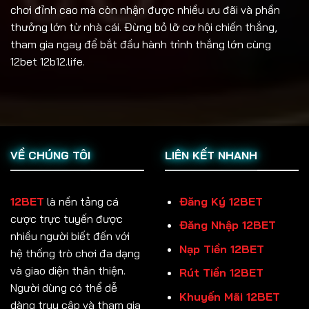
chơi đỉnh cao mà còn nhận được nhiều ưu đãi và phần
thưởng lớn từ nhà cái. Đừng bỏ lỡ cơ hội chiến thắng,
tham gia ngay để bắt đầu hành trình thắng lớn cùng
12bet 12b12.life.
VỀ CHÚNG TÔI
LIÊN KẾT NHANH
12BET
là nền tảng cá
Đăng Ký 12BET
cược trực tuyến được
Đăng Nhập 12BET
nhiều người biết đến với
Nạp Tiền 12BET
hệ thống trò chơi đa dạng
và giao diện thân thiện.
Rút Tiền 12BET
Người dùng có thể dễ
Khuyến Mãi 12BET
dàng truy cập và tham gia