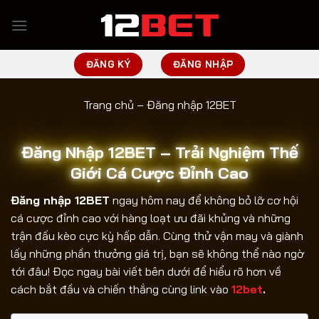
Bỏ
qua
nội
dung
ĐĂNG KÝ
ĐĂNG NHẬP
Trang chủ
–
Đăng nhập 12BET
Đăng Nhập 12BET – Trải Nghiệm Thế
Giới Cá Cược Đỉnh Cao
Đăng nhập 12BET
ngay hôm nay để không bỏ lỡ cơ hội
cá cược đỉnh cao với hàng loạt ưu đãi khủng và những
trận đấu kèo cực kỳ hấp dẫn. Cùng thử vận may và giành
lấy những phần thưởng giá trị, bạn sẽ không thể nào ngờ
tới đâu! Đọc ngay bài viết bên dưới để hiểu rõ hơn về
cách bắt đầu và chiến thắng cùng link vào
12bet
.