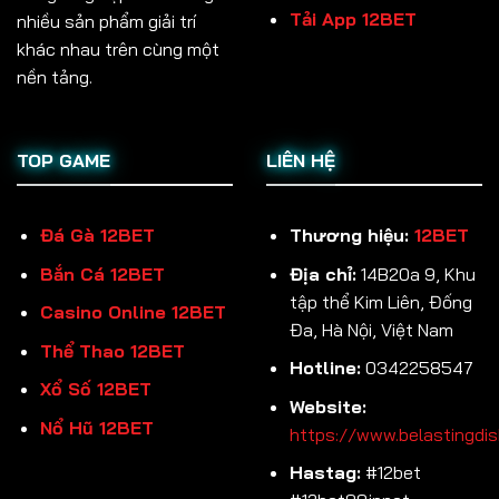
Tải App 12BET
nhiều sản phẩm giải trí
khác nhau trên cùng một
nền tảng.
TOP GAME
LIÊN HỆ
Đá Gà 12BET
Thương hiệu:
12BET
Bắn Cá 12BET
Địa chỉ:
14B20a 9, Khu
tập thể Kim Liên, Đống
Casino Online 12BET
Đa, Hà Nội, Việt Nam
Thể Thao 12BET
Hotline:
0342258547
Xổ Số 12BET
Website:
Nổ Hũ 12BET
https://www.belastingdis
Hastag:
#12bet