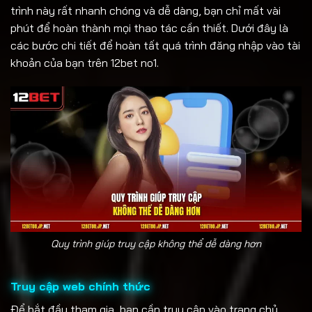
trình này rất nhanh chóng và dễ dàng, bạn chỉ mất vài
phút để hoàn thành mọi thao tác cần thiết. Dưới đây là
các bước chi tiết để hoàn tất quá trình đăng nhập vào tài
khoản của bạn trên 12bet no1.
Quy trình giúp truy cập không thể dễ dàng hơn
Truy cập web chính thức
Để bắt đầu tham gia, bạn cần truy cập vào trang chủ