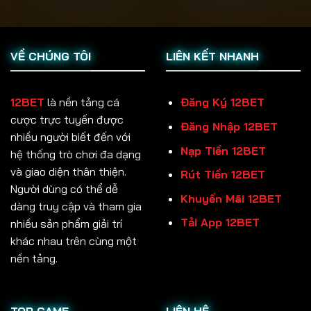
VỀ CHÚNG TÔI
LIÊN KẾT NHANH
12BET
là nền tảng cá
Đăng Ký 12BET
cược trực tuyến được
Đăng Nhập 12BET
nhiều người biết đến với
Nạp Tiền 12BET
hệ thống trò chơi đa dạng
và giao diện thân thiện.
Rút Tiền 12BET
Người dùng có thể dễ
Khuyến Mãi 12BET
dàng truy cập và tham gia
Tải App 12BET
nhiều sản phẩm giải trí
khác nhau trên cùng một
nền tảng.