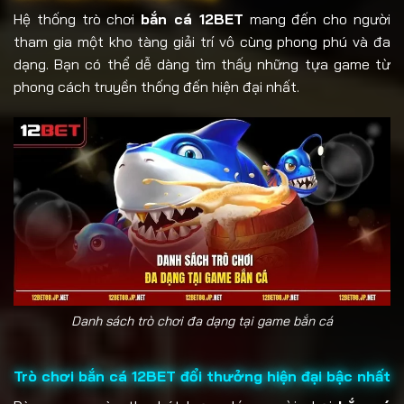
Hệ thống trò chơi
bắn cá 12BET
mang đến cho người
tham gia một kho tàng giải trí vô cùng phong phú và đa
dạng. Bạn có thể dễ dàng tìm thấy những tựa game từ
phong cách truyền thống đến hiện đại nhất.
Danh sách trò chơi đa dạng tại game bắn cá
Trò chơi bắn cá 12BET đổi thưởng hiện đại bậc nhất