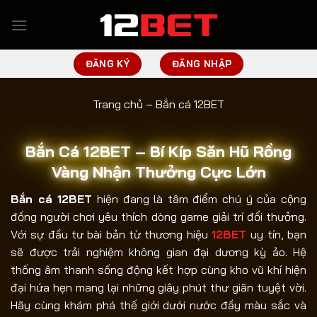
Bỏ
qua
nội
dung
ĐĂNG KÝ
ĐĂNG NHẬP
Trang chủ
–
Bắn cá 12BET
Bắn Cá 12BET – Bí Kíp Săn Hũ Rồng
Vàng Nhận Thưởng Cực Lớn
Bắn cá 12BET
hiện đang là tâm điểm chú ý của cộng
đồng người chơi yêu thích dòng game giải trí đổi thưởng.
Với sự đầu tư bài bản từ thương hiệu
12BET
uy tín, bạn
sẽ được trải nghiệm không gian đại dương kỳ ảo. Hệ
thống âm thanh sống động kết hợp cùng kho vũ khí hiện
đại hứa hẹn mang lại những giây phút thư giãn tuyệt vời.
Hãy cùng khám phá thế giới dưới nước đầy màu sắc và