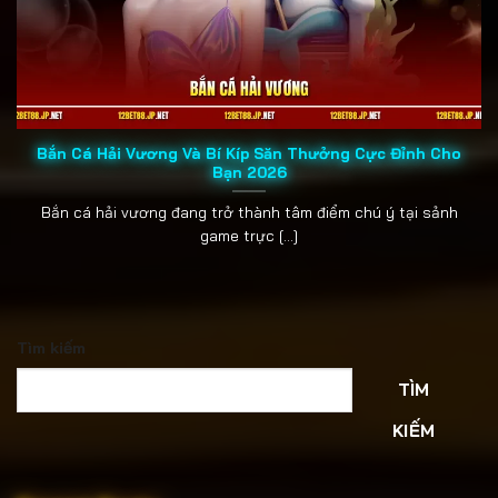
Bắn Cá Hải Vương Và Bí Kíp Săn Thưởng Cực Đỉnh Cho
Bạn 2026
Bắn cá hải vương đang trở thành tâm điểm chú ý tại sảnh
game trực [...]
Tìm kiếm
TÌM
KIẾM