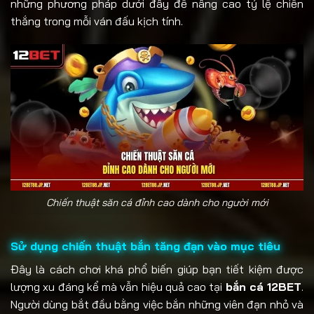
những phương pháp dưới đây để nâng cao tỷ lệ chiến
thắng trong mỗi ván đấu kịch tính.
Chiến thuật săn cá đỉnh cao dành cho người mới
Sử dụng chiến thuật bắn tăng đạn vào mục tiêu
Đây là cách chơi khá phổ biến giúp bạn tiết kiệm được
lượng xu đáng kể mà vẫn hiệu quả cao tại
bắn cá 12BET
.
Người dùng bắt đầu bằng việc bắn những viên đạn nhỏ và