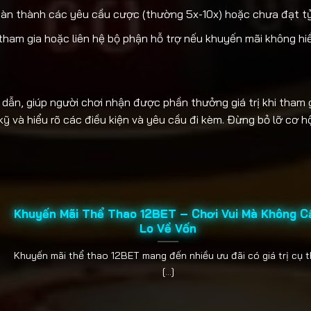
àn thành các yêu cầu cược (thường 5x-10x) hoặc chưa đạt tỷ l
 tham gia hoặc liên hệ bộ phận hỗ trợ nếu khuyến mãi không hiể
dẫn, giúp người chơi nhận được phần thưởng giá trị khi tham 
kỹ và hiểu rõ các điều kiện và yêu cầu đi kèm. Đừng bỏ lỡ cơ 
Khuyến Mãi Thể Thao 12BET – Chơi Vui Mà Không C
Lo Về Vốn
Khuyến mãi thể thao 12BET mang đến nhiều ưu đãi có giá trị cụ t
[...]