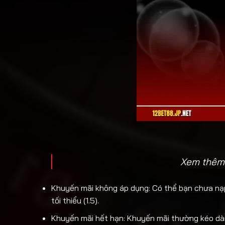
Xem thêm
Khuyến mãi không áp dụng: Có thể bạn chưa nạp 
tối thiểu (1.5).
Khuyến mãi hết hạn: Khuyến mãi thường kéo dài 