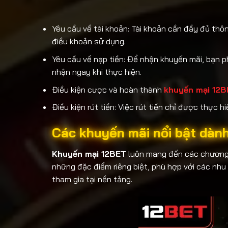
Yêu cầu về tài khoản: Tài khoản cần đầy đủ thô
điều khoản sử dụng.
Yêu cầu về nạp tiền: Để nhận khuyến mãi, bạn p
nhận ngay khi thực hiện.
Điều kiện cược và hoàn thành
khuyến mại 12B
Điều kiện rút tiền: Việc rút tiền chỉ được thực
Các khuyến mãi nổi bật dành
Khuyến mại 12BET
luôn mang đến các chương tr
những đặc điểm riêng biệt, phù hợp với các nhu
tham gia tại nền tảng.