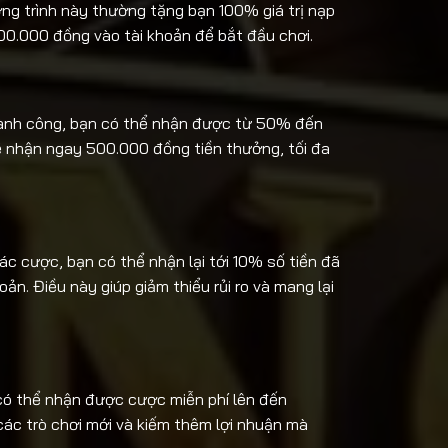
g trình này thường tặng bạn 100% giá trị nạp
.000.000 đồng vào tài khoản để bắt đầu chơi.
 thành công, bạn có thể nhận được từ 50% đến
sẽ nhận ngay 500.000 đồng tiền thưởng, tối đa
các cược, bạn có thể nhận lại tới 10% số tiền đã
n. Điều này giúp giảm thiểu rủi ro và mang lại
 có thể nhận được cược miễn phí lên đến
các trò chơi mới và kiếm thêm lợi nhuận mà