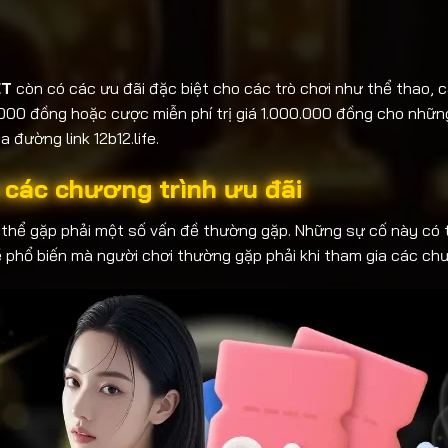
ET
còn có các ưu đãi đặc biệt cho các trò chơi như thể thao, c
00 đồng hoặc cược miễn phí trị giá 1.000.000 đồng cho những 
 đường link 12b12.life.
 các chương trình ưu đãi
ó thể gặp phải một số vấn đề thường gặp. Những sự cố này có
phổ biến mà người chơi thường gặp phải khi tham gia các chươ