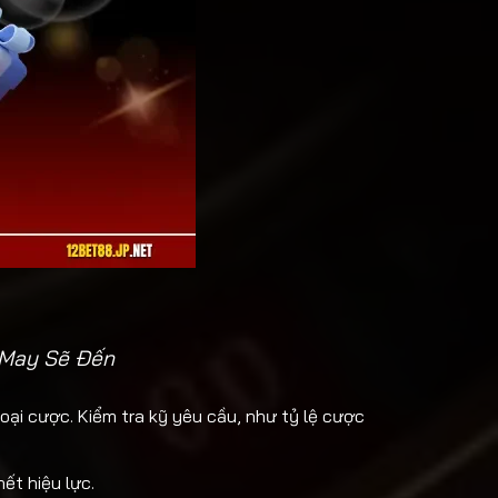
 May Sẽ Đến
oại cược. Kiểm tra kỹ yêu cầu, như tỷ lệ cược
ết hiệu lực.