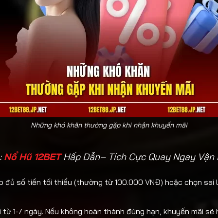
Những khó khăn thường gặp khi nhận khuyến mãi
:
Nổ Hũ 12BET
Hấp Dẫn– Tích Cực Quay Ngay Vận
đủ số tiền tối thiểu (thường từ 100.000 VNĐ) hoặc chọn sai l
từ 1-7 ngày. Nếu không hoàn thành đúng hạn, khuyến mãi sẽ h