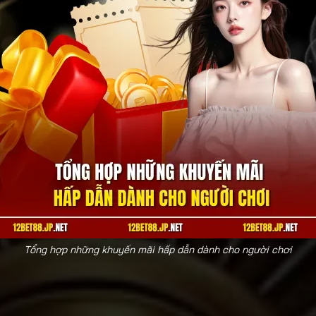
Tổng hợp những khuyến mãi hấp dẫn dành cho người chơi