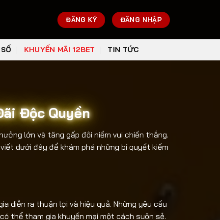
ĐĂNG KÝ
ĐĂNG NHẬP
 SỐ
KHUYẾN MÃI 12BET
TIN TỨC
Đãi Độc Quyền
hưởng lớn và tăng gấp đôi niềm vui chiến thắng.
i viết dưới đây để khám phá những bí quyết kiếm
ia diễn ra thuận lợi và hiệu quả. Những yêu cầu
n có thể tham gia khuyến mại một cách suôn sẻ.