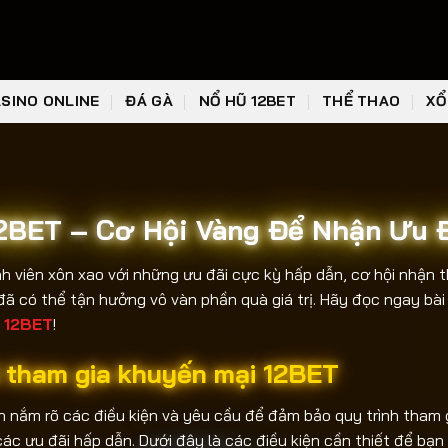
SINO ONLINE
ĐÁ GÀ
NỔ HŨ 12BET
THỂ THAO
XỔ
2BET – Cơ Hội Vàng Để Nhận Ưu 
 viên xôn xao với những ưu đãi cực kỳ hấp dẫn, cơ hội nhận t
 đã có thể tận hưởng vô vàn phần quà giá trị. Hãy đọc ngay bà
o
12BET
!
i tham gia khuyến mại 12BET
ần nắm rõ các điều kiện và yêu cầu để đảm bảo quy trình tham g
các ưu đãi hấp dẫn. Dưới đây là các điều kiện cần thiết để bạ