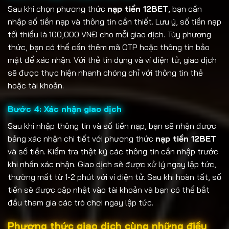
Sau khi chọn phương thức
nạp tiền 12BET
, bạn cần
nhập số tiền nạp và thông tin cần thiết. Lưu ý, số tiền nạp
tối thiểu là 100,000 VNĐ cho mỗi giao dịch. Tùy phương
thức, bạn có thể cần thêm mã OTP hoặc thông tin bảo
mật để xác nhận. Với thẻ tín dụng và ví điện tử, giao dịch
sẽ được thực hiện nhanh chóng chỉ với thông tin thẻ
hoặc tài khoản.
Bước 4: Xác nhận giao dịch
Sau khi nhập thông tin và số tiền nạp, bạn sẽ nhận được
bảng xác nhận chi tiết với phương thức
nạp tiền 12BET
và số tiền. Kiểm tra thật kỹ các thông tin cần nhập trước
khi nhấn xác nhận. Giao dịch sẽ được xử lý ngay lập tức,
thường mất từ 1-2 phút với ví điện tử. Sau khi hoàn tất, số
tiền sẽ được cập nhật vào tài khoản và bạn có thể bắt
đầu tham gia các trò chơi ngay lập tức.
Phương thức giao dịch cùng những điều