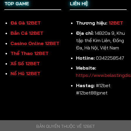
TOP GAME
LIÊN HỆ
Đá Gà 12BET
Thương hiệu:
12BET
Bắn Cá 12BET
Địa chỉ:
14B20a 9, Khu
tập thể Kim Liên, Đống
Casino Online 12BET
Đa, Hà Nội, Việt Nam
Thể Thao 12BET
Hotline:
0342258547
Xổ Số 12BET
Website:
Nổ Hũ 12BET
https://www.belastingdis
Hastag:
#12bet
#12bet88jpnet
BẢN QUYỀN THUỘC VỀ 12BET