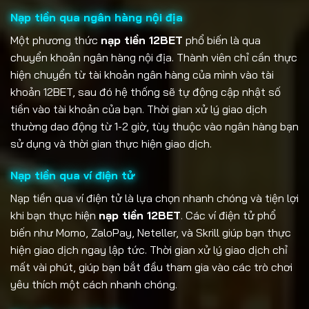
Nạp tiền qua ngân hàng nội địa
Một phương thức
nạp tiền 12BET
phổ biến là qua
chuyển khoản ngân hàng nội địa. Thành viên chỉ cần thực
hiện chuyển từ tài khoản ngân hàng của mình vào tài
khoản 12BET, sau đó hệ thống sẽ tự động cập nhật số
tiền vào tài khoản của bạn. Thời gian xử lý giao dịch
thường dao động từ 1-2 giờ, tùy thuộc vào ngân hàng bạn
sử dụng và thời gian thực hiện giao dịch.
Nạp tiền qua ví điện tử
Nạp tiền qua ví điện tử là lựa chọn nhanh chóng và tiện lợi
khi bạn thực hiện
nạp tiền 12BET
. Các ví điện tử phổ
biến như Momo, ZaloPay, Neteller, và Skrill giúp bạn thực
hiện giao dịch ngay lập tức. Thời gian xử lý giao dịch chỉ
mất vài phút, giúp bạn bắt đầu tham gia vào các trò chơi
yêu thích một cách nhanh chóng.