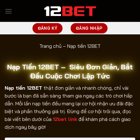
Bỏ
qua
nội
dung
ĐĂNG KÝ
ĐĂNG NHẬP
Trang chủ
–
Nạp tiền 12BET
Nạp Tiền 12BET – Siêu Đơn Giản, Bắt
Đầu Cuộc Chơi Lập Tức
Nạp tiền 12BET
thật đơn giản và nhanh chóng, chỉ vài
bước là bạn đã sẵn sàng tham gia ngay các trò chơi hấp
dẫn. Mỗi lần nạp tiền đều mang lại cơ hội nhận ưu đãi đặc
biệt và phần thưởng giá trị. Đừng để cơ hội trôi qua, đọc
bài viết bên dưới của
1
2bet link
để khám phá cách giao
dịch ngay bây giờ!