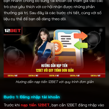
bạn nhanh chóng bổ sung tài khoản để tham gia vào các
trò chơi yêu thích với cơ hội nhận được những phần
thưởng giá trị. Sau đây là các bước chi tiết, cùng với số
liệu cụ thể để bạn dễ dàng theo dõi.
Hướng dẫn nạp tiền 12BET với quy trình đơn giản
Bước 1: Đăng nhập tài khoản
Trước khi
nạp tiền 12BET
, bạn cần 12BET đăng nhập vào