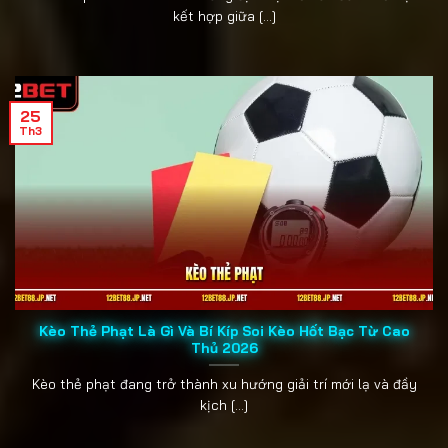
kết hợp giữa [...]
25
Th3
Kèo Thẻ Phạt Là Gì Và Bí Kíp Soi Kèo Hốt Bạc Từ Cao
Thủ 2026
Kèo thẻ phạt đang trở thành xu hướng giải trí mới lạ và đầy
kịch [...]