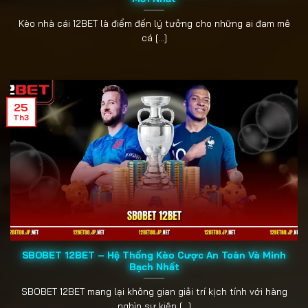
Kèo nhà cái 12BET là điểm đến lý tưởng cho những ai đam mê
cá [...]
25
Th3
SBOBET 12BET – Hệ Thống Kèo Cược An Toàn Và Minh
Bạch Nhất
SBOBET 12BET mang lại không gian giải trí kịch tính với hàng
nghìn sự kiện [...]