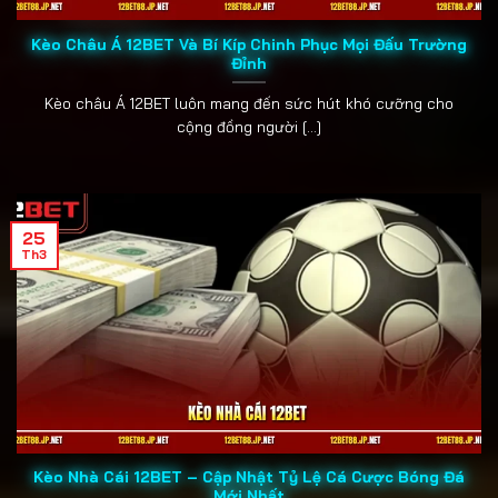
Kèo Châu Á 12BET Và Bí Kíp Chinh Phục Mọi Đấu Trường
Đỉnh
Kèo châu Á 12BET luôn mang đến sức hút khó cưỡng cho
cộng đồng người [...]
25
Th3
Kèo Nhà Cái 12BET – Cập Nhật Tỷ Lệ Cá Cược Bóng Đá
Mới Nhất