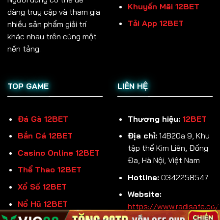
Khuyến Mãi 12BET
dàng truy cập và tham gia
Tải App 12BET
nhiều sản phẩm giải trí
khác nhau trên cùng một
nền tảng.
TOP GAME
LIÊN HỆ
Đá Gà 12BET
Thương hiệu:
12BET
Bắn Cá 12BET
Địa chỉ:
14B20a 9, Khu
tập thể Kim Liên, Đống
Casino Online 12BET
Đa, Hà Nội, Việt Nam
Thể Thao 12BET
Hotline:
0342258547
Xổ Số 12BET
Website:
Nổ Hũ 12BET
https://www.radisafe.co/