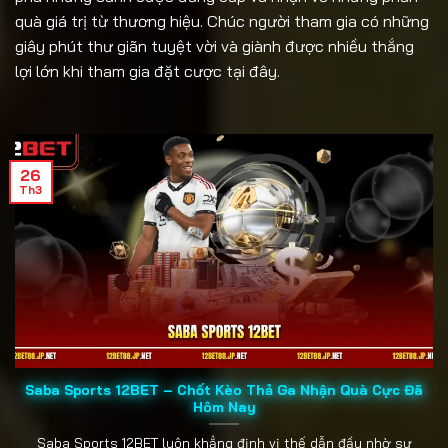
quà giá trị từ thương hiệu. Chúc người tham gia có những
giây phút thư giãn tuyệt vời và giành được nhiều thắng
lợi lớn khi tham gia đặt cược tại đây.
26
Th3
Saba Sports 12BET – Chốt Kèo Thả Ga Nhận Quà Cực Đã
Hôm Nay
Saba Sports 12BET luôn khẳng định vị thế dẫn đầu nhờ sự