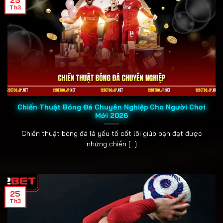
Th3
Chiến Thuật Bóng Đá Chuyên Nghiệp Cho Người Chơi
Mới 2026
Chiến thuật bóng đá là yếu tố cốt lõi giúp bạn đạt được
những chiến [...]
25
Th3