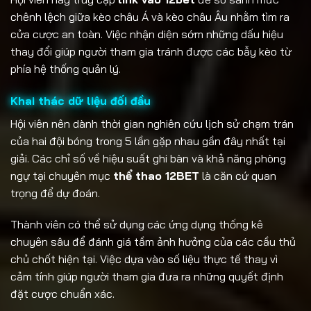
chênh lệch giữa kèo châu Á và kèo châu Âu nhằm tìm ra
cửa cược an toàn. Việc nhận diện sớm những dấu hiệu
thay đổi giúp người tham gia tránh được các bẫy kèo từ
phía hệ thống quản lý.
Khai thác dữ liệu đối đầu
Hội viên nên dành thời gian nghiên cứu lịch sử chạm trán
của hai đội bóng trong 5 lần gặp nhau gần đây nhất tại
giải. Các chỉ số về hiệu suất ghi bàn và khả năng phòng
ngự tại chuyên mục
thể thao 12BET
là căn cứ quan
trọng để dự đoán.
Thành viên có thể sử dụng các ứng dụng thống kê
chuyên sâu để đánh giá tầm ảnh hưởng của các cầu thủ
chủ chốt hiện tại. Việc dựa vào số liệu thực tế thay vì
cảm tính giúp người tham gia đưa ra những quyết định
đặt cược chuẩn xác.