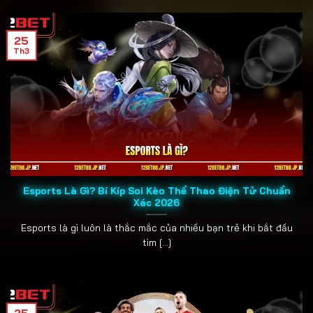
25
Th3
Esports Là Gì? Bí Kíp Soi Kèo Thể Thao Điện Tử Chuẩn
Xác 2026
Esports là gì luôn là thắc mắc của nhiều bạn trẻ khi bắt đầu
tìm [...]
25