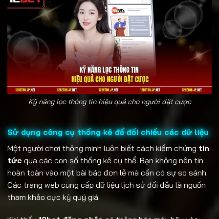
Kỹ năng lọc thông tin hiệu quả cho người đặt cược
Sử dụng công cụ thống kê để đối chiếu các dữ liệu
Một người chơi thông minh luôn biết cách kiểm chứng
tin
tức
qua các con số thống kê cụ thể. Bạn không nên tin
hoàn toàn vào một bài báo đơn lẻ mà cần có sự so sánh.
Các trang web cung cấp dữ liệu lịch sử đối đầu là nguồn
tham khảo cực kỳ quý giá.