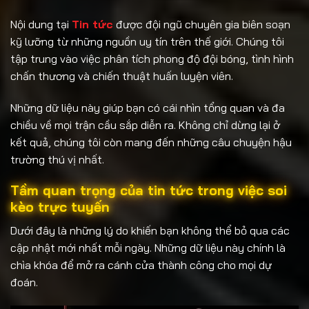
Nội dung tại
Tin tức
được đội ngũ chuyên gia biên soạn
kỹ lưỡng từ những nguồn uy tín trên thế giới. Chúng tôi
tập trung vào việc phân tích phong độ đội bóng, tình hình
chấn thương và chiến thuật huấn luyện viên.
Những dữ liệu này giúp bạn có cái nhìn tổng quan và đa
chiều về mọi trận cầu sắp diễn ra. Không chỉ dừng lại ở
kết quả, chúng tôi còn mang đến những câu chuyện hậu
trường thú vị nhất.
Tầm quan trọng của tin tức trong việc soi
kèo trực tuyến
Dưới đây là những lý do khiến bạn không thể bỏ qua các
cập nhật mới nhất mỗi ngày. Những dữ liệu này chính là
chìa khóa để mở ra cánh cửa thành công cho mọi dự
đoán.