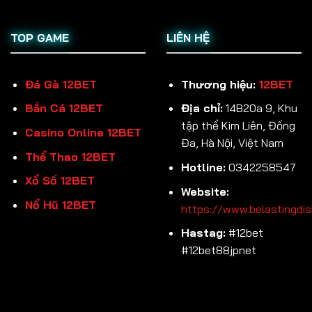
TOP GAME
LIÊN HỆ
Đá Gà 12BET
Thương hiệu:
12BET
Bắn Cá 12BET
Địa chỉ:
14B20a 9, Khu
tập thể Kim Liên, Đống
Casino Online 12BET
Đa, Hà Nội, Việt Nam
Thể Thao 12BET
Hotline:
0342258547
Xổ Số 12BET
Website:
Nổ Hũ 12BET
https://www.belastingdis
Hastag:
#12bet
#12bet88jpnet