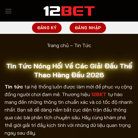
Bỏ
qua
nội
dung
ĐĂNG KÝ
ĐĂNG NHẬP
Trang chủ
–
Tin Tức
Tin Tức Nóng Hổi Về Các Giải Đấu Thể
Thao Hàng Đầu 2026
Tin tức
tại hệ thống luôn được làm mới để phục vụ cộng
đồng người chơi đam mê. Thương hiệu
12BET
tự hào
mang đến những thông tin chuẩn xác và có tốc độ nhanh
nhất. Bạn sẽ dễ dàng nắm bắt cục diện trận đấu thông
qua các bài phân tích chuyên sâu. Hãy cùng khám phá
thế giới giải trí đầy kịch tính với những dữ liệu quan trọng
ngay sau đây.