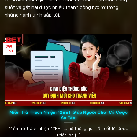
suốt và gặt hái được nhiều thành công rực rỡ trong
những hành trình sắp tới.
26
Th3
Miễn Trừ Trách Nhiệm 12BET Giúp Người Chơi Cá Cược
An Tâm
Miễn trừ trách nhiệm 12BET là hệ thống quy tắc cốt lõi được
thiết lập [...]