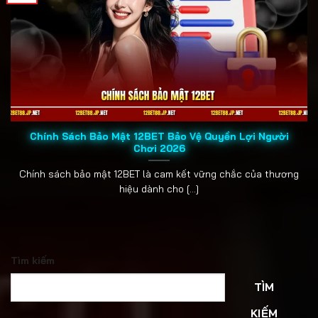
Chính Sách Bảo Mật 12BET Bảo Vệ Quyền Lợi Người
Chơi 2026
Chính sách bảo mật 12BET là cam kết vững chắc của thương
hiệu dành cho [...]
Tìm kiếm
TÌM
KIẾM