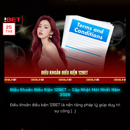
25
Th3
Điều Khoản Điều Kiện 12BET – Cập Nhật Mới Nhất Năm
2026
Điều khoản điều kiện 12BET là nền tảng pháp lý giúp duy trì
sự công [...]