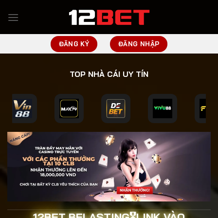
Bỏ
qua
nội
dung
ĐĂNG KÝ
ĐĂNG NHẬP
TOP NHÀ CÁI UY TÍN
12BET BELASTING🎖️LINK VÀO