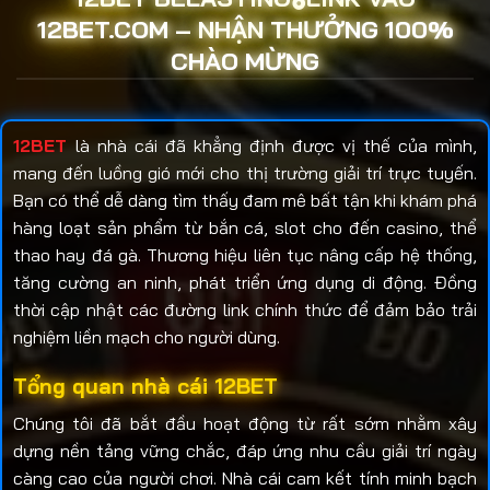
12BET.COM – NHẬN THƯỞNG 100%
CHÀO MỪNG
12BET
là nhà cái đã khẳng định được vị thế của mình,
mang đến luồng gió mới cho thị trường giải trí trực tuyến.
Bạn có thể dễ dàng tìm thấy đam mê bất tận khi khám phá
hàng loạt sản phẩm từ bắn cá, slot cho đến casino, thể
thao hay đá gà. Thương hiệu liên tục nâng cấp hệ thống,
tăng cường an ninh, phát triển ứng dụng di động. Đồng
thời cập nhật các đường link chính thức để đảm bảo trải
nghiệm liền mạch cho người dùng.
Tổng quan nhà cái 12BET
Chúng tôi đã bắt đầu hoạt động từ rất sớm nhằm xây
dựng nền tảng vững chắc, đáp ứng nhu cầu giải trí ngày
càng cao của người chơi. Nhà cái cam kết tính minh bạch