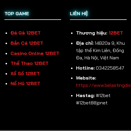
Nhà cái
12bet smart
có giao diện website hiện đại rất
thân thiện, thu hút sự chú ý và dễ dàng sử dụng. Điều này
TOP GAME
LIÊN HỆ
không chỉ giúp người chơi dễ dàng tìm kiếm thông tin cần
thiết mà còn mang lại không gian thoải mái khi tham gia
hoạt động cá cược. Việc thiết kế trang chủ dễ dàng truy
Đá Gà 12BET
Thương hiệu:
12BET
cập cũng chính là điểm mạnh của chúng tôi.
Bắn Cá 12BET
Địa chỉ:
14B20a 9, Khu
tập thể Kim Liên, Đống
CSKH 12BET tận tâm
Casino Online 12BET
Đa, Hà Nội, Việt Nam
Nhà cái
12BET
với sự uy tín cao, luôn chú trọng việc cung
Thể Thao 12BET
Hotline:
0342258547
cấp dịch vụ hỗ trợ khách hàng 24/7 từ thứ Hai đến Chủ
Xổ Số 12BET
Nhật. Điều này cho phép người chơi dễ dàng liên lạc để
Website:
Nổ Hũ 12BET
nhận sự trợ giúp bất cứ lúc nào trong ngày. Qua đó cải
https://www.belastingdis
thiện trải nghiệm cũng như đảm bảo là mọi vấn đề hay câu
Hastag:
#12bet
hỏi đều được giải quyết nhanh chóng.
#12bet88jpnet
Ứng dụng công nghệ tối tân
Nền tảng
12bet smart
tích hợp đa tính năng đồng bộ cho
cả máy tính lẫn thiết bị di động. Bạn sẽ dễ dàng truy cập