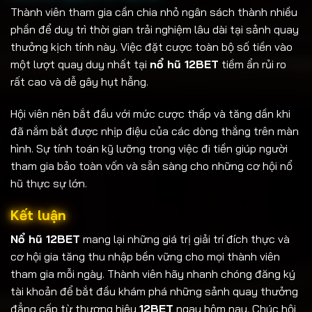
Thành viên tham gia cần chia nhỏ ngân sách thành nhiều
phần để duy trì thời gian trải nghiệm lâu dài tại sảnh quay
thưởng kịch tính này. Việc đặt cược toàn bộ số tiền vào
một lượt quay duy nhất tại
nổ hũ 12BET
tiềm ẩn rủi ro
rất cao và dễ gây hụt hẫng.
Hội viên nên bắt đầu với mức cược thấp và tăng dần khi
đã nắm bắt được nhịp điệu của các dòng thắng trên màn
hình. Sự tính toán kỹ lưỡng trong việc đi tiền giúp người
tham gia bảo toàn vốn và sẵn sàng cho những cơ hội nổ
hũ thực sự lớn.
Kết luận
Nổ hũ 12BET
mang lại những giá trị giải trí đích thực và
cơ hội gia tăng thu nhập bền vững cho mọi thành viên
tham gia mỗi ngày. Thành viên hãy nhanh chóng đăng ký
tài khoản để bắt đầu khám phá những sảnh quay thưởng
đẳng cấp từ thương hiệu
12BET
ngay hôm nay. Chúc hội