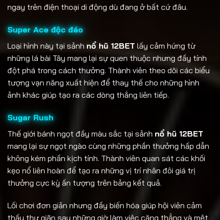
ngay trên điện thoại di động dù đang ở bất cứ đâu.
Super Ace độc đáo
Loại hình này tại sảnh
nổ hũ 12BET
lấy cảm hứng từ
những lá bài Tây mang lại sự quen thuộc nhưng đầy tính
đột phá trong cách thưởng. Thành viên theo dõi các biểu
tượng vạn năng xuất hiện để thay thế cho những hình
ảnh khác giúp tạo ra các dòng thắng liên tiếp.
Sugar Rush
Thế giới bánh ngọt đầy màu sắc tại sảnh
nổ hũ 12BET
mang lại sự ngọt ngào cùng những phần thưởng hấp dẫn
không kém phần kịch tính. Thành viên quan sát các khối
kẹo nổ liên hoàn để tạo ra những vị trí nhân đôi giá trị
thưởng cực kỳ ấn tượng trên bảng kết quả.
Lối chơi đơn giản nhưng đầy biến hóa giúp hội viên cảm
thấy thư giãn sau những giờ làm việc căng thẳng và mệt