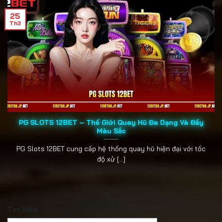
25
Th3
PG SLOTS 12BET – Thế Giới Quay Hũ Đa Dạng Và Đầy
Màu Sắc
PG Slots 12BET cung cấp hệ thống quay hũ hiện đại với tốc
độ xử [...]
Tìm kiếm