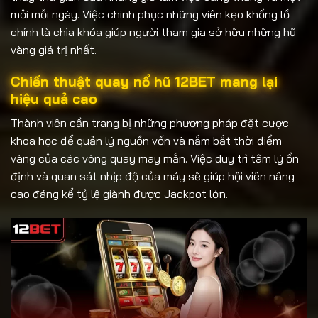
mỏi mỗi ngày. Việc chinh phục những viên kẹo khổng lồ
chính là chìa khóa giúp người tham gia sở hữu những hũ
vàng giá trị nhất.
Chiến thuật quay nổ hũ 12BET mang lại
hiệu quả cao
Thành viên cần trang bị những phương pháp đặt cược
khoa học để quản lý nguồn vốn và nắm bắt thời điểm
vàng của các vòng quay may mắn. Việc duy trì tâm lý ổn
định và quan sát nhịp độ của máy sẽ giúp hội viên nâng
cao đáng kể tỷ lệ giành được Jackpot lớn.