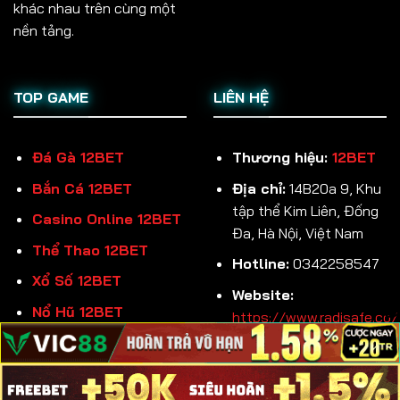
khác nhau trên cùng một
nền tảng.
TOP GAME
LIÊN HỆ
Đá Gà 12BET
Thương hiệu:
12BET
Bắn Cá 12BET
Địa chỉ:
14B20a 9, Khu
tập thể Kim Liên, Đống
Casino Online 12BET
Đa, Hà Nội, Việt Nam
Thể Thao 12BET
Hotline:
0342258547
Xổ Số 12BET
Website:
Nổ Hũ 12BET
https://www.radisafe.co/
Hastag:
#12bet
#12bet88jpnet