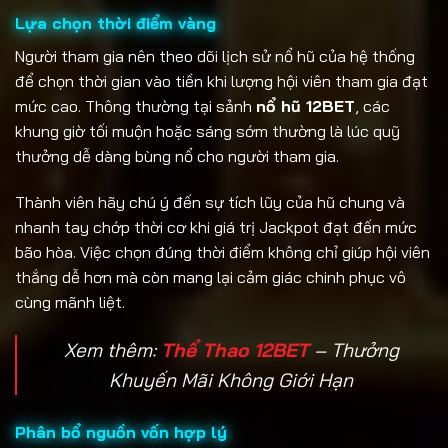
Lựa chọn thời điểm vàng
Người tham gia nên theo dõi lịch sử nổ hũ của hệ thống
để chọn thời gian vào tiền khi lượng hội viên tham gia đạt
mức cao. Thông thường tại sảnh
nổ hũ 12BET
, các
khung giờ tối muộn hoặc sáng sớm thường là lúc quỹ
thưởng dễ dàng bùng nổ cho người tham gia.
Thành viên hãy chú ý đến sự tích lũy của hũ chung và
nhanh tay chớp thời cơ khi giá trị Jackpot đạt đến mức
bão hòa. Việc chọn đúng thời điểm không chỉ giúp hội viên
thắng dễ hơn mà còn mang lại cảm giác chinh phục vô
cùng mãnh liệt.
Xem thêm:
Thể Thao 12BET
– Thưởng
Khuyến Mãi Không Giới Hạn
Phân bổ nguồn vốn hợp lý