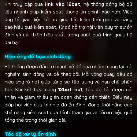
Khi truy cập qua
link vào 12bet
, hệ thống đồng bộ dữ
liệu nhanh giúp kiểm soát thông tin chính xác hơn. Việc
duy trì giao diện tối ưu giúp tiết kiệm thời gian và nâng
cao hiệu quả kiểm soát, từ đó hỗ trợ hội viên duy trì sự ổn
định và cải thiện hiệu suất trong suốt quá trình quay hũ
dài hạn.
Hiệu ứng đồ họa sinh động
Hệ thống được đầu tư mạnh về đồ họa nhằm mang lại trải
nghiệm sinh động và dễ theo dõi. Mỗi vòng quay đều có
hiệu ứng rõ nét giúp tăng sự tập trung và hạn chế phân
tán. Khi kết hợp cùng
12bet no1
, tốc độ tải được cải
thiện và giảm thiểu gián đoạn không cần thiết. Điều này
giúp hội viên duy trì nhịp độ ổn định, đồng thời nâng cao
khả năng kiểm soát quá trình tham gia và tối ưu hiệu quả
tổng thể trong thời gian dài.
Tốc độ xử lý ổn định