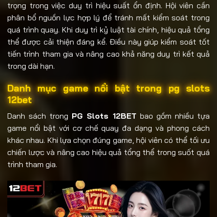
trọng trong việc duy trì hiệu suất ổn định. Hội viên cần
phân bổ nguồn lực hợp lý để tránh mất kiểm soát trong
quá trình quay. Khi duy trì kỷ luật tài chính, hiệu quả tổng
thể được cải thiện đáng kể. Điều này giúp kiểm soát tốt
tiến trình tham gia và nâng cao khả năng duy trì kết quả
trong dài hạn.
Danh mục game nổi bật trong pg slots
12bet
Danh sách trong
PG Slots 12BET
bao gồm nhiều tựa
game nổi bật với cơ chế quay đa dạng và phong cách
khác nhau. Khi lựa chọn đúng game, hội viên có thể tối ưu
chiến lược và nâng cao hiệu quả tổng thể trong suốt quá
trình tham gia.