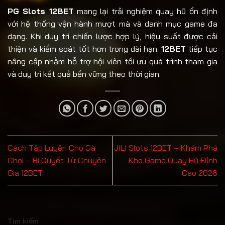
PG Slots 12BET
mang lại trải nghiệm quay hũ ổn định
với hệ thống vận hành mượt mà và danh mục game đa
dạng. Khi duy trì chiến lược hợp lý, hiệu suất được cải
thiện và kiểm soát tốt hơn trong dài hạn.
12BET
tiếp tục
nâng cấp nhằm hỗ trợ hội viên tối ưu quá trình tham gia
và duy trì kết quả bền vững theo thời gian.
Cách Tập Luyện Cho Gà
JILI Slots 12BET – Khám Phá
Chọi – Bí Quyết Từ Chuyên
Kho Game Quay Hũ Đỉnh
Gia 12BET
Cao 2026
Tìm kiếm