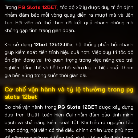
Trong
PG Slots 12BET
, tốc độ xử lý được duy trì ổn định
nhằm đảm bảo mỗi vòng quay diễn ra mượt mà và liên
tục. Hội viên có thể theo dõi kết quả nhanh chóng mà
không gặp tình trạng gián đoạn.
Khi sử dụng
12bet 12b12.life
, hệ thống phản hồi nhanh
giúp kiểm soát tiến trình hiệu quả hơn. Việc duy trì tốc độ
ổn định đóng vai trò quan trọng trong việc nâng cao trải
nghiệm tổng thể và hỗ trợ hội viên duy trì hiệu suất tham
gia bền vững trong suốt thời gian dài.
Cơ chế vận hành và tỷ lệ thưởng trong pg
slots 12bet
Cơ chế vận hành trong
PG Slots 12BET
được xây dựng
dựa trên thuật toán hiện đại nhằm đảm bảo tính minh
bạch và khả năng kiểm soát tốt. Khi hiểu rõ nguyên tắc
hoạt động, hội viên có thể điều chỉnh chiến lược phù hợp
để nâng cao hiệu quả tổng thể và duy trì sự ổn định trong