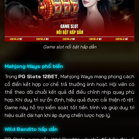
Game slot nổi bật hấp dẫn
Mahjong Ways phổ biến
Trong
PG Slots 12BET
, Mahjong Ways mang phong cách
cổ điển kết hợp cơ chế trả thưởng linh hoạt. Hội viên có
thể theo dõi chuỗi kết quả để điều chỉnh nhịp quay phù
hợp. Khi duy trì sự ổn định, hiệu quả được cải thiện rõ rệt.
Game này hỗ trợ kiểm soát tốt tiến trình và giúp duy trì
hiệu suất dài hạn khi áp dụng chiến lược hợp lý.
Wild Bandito hấp dẫn