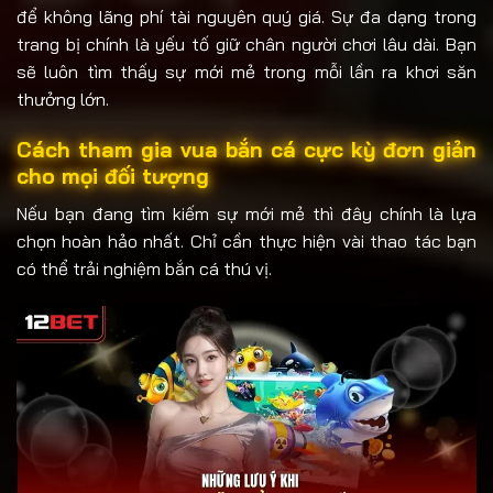
để không lãng phí tài nguyên quý giá. Sự đa dạng trong
trang bị chính là yếu tố giữ chân người chơi lâu dài. Bạn
sẽ luôn tìm thấy sự mới mẻ trong mỗi lần ra khơi săn
thưởng lớn.
Cách tham gia vua bắn cá cực kỳ đơn giản
cho mọi đối tượng
Nếu bạn đang tìm kiếm sự mới mẻ thì đây chính là lựa
chọn hoàn hảo nhất. Chỉ cần thực hiện vài thao tác bạn
có thể trải nghiệm bắn cá thú vị.