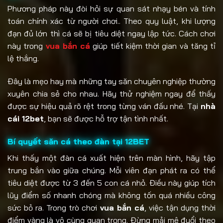
Phương pháp này đòi hỏi sự quan sát nhạy bén và tính
toán chính xác từ người chơi.. Theo quy luật, khi lượng
đạn đủ lớn thì cá sẽ bị tiêu diệt ngay lập tức. Cách chơi
này trong
vua bắn cá
giúp tiết kiệm thời gian và tăng tỉ
lệ thắng.
Đây là mẹo hay mà những tay săn chuyên nghiệp thường
xuyên chia sẻ cho nhau. Hãy thử nghiệm ngay để thấy
được sự hiệu quả rõ rệt trong từng ván đấu nhé. Tại
nhà
cái 12bet
, bạn sẽ được hỗ trợ tận tình nhất.
Bí quyết săn cá theo đàn tại 12BET
Khi thấy một đàn cá xuất hiện trên màn hình, hãy tập
trung bắn vào giữa chúng. Mỗi viên đạn phát ra có thể
tiêu diệt được từ 3 đến 5 con cá nhỏ. Điều này giúp tích
lũy điểm số nhanh chóng mà không tốn quá nhiều công
sức bỏ ra. Trong trò chơi
vua bắn cá
, việc tận dụng thời
điểm vàng là vô cùng quan trọng. Đừng mải mê đuổi theo