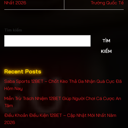
Nhất 2026
Trường Quốc Tế
Tìm kiếm
TÌM
KIẾM
Recent Posts
Saba Sports 12BET – Chốt Kèo Thả Ga Nhận Quà Cực Đã
Hôm Nay
Miễn Trừ Trách Nhiệm 12BET Giúp Người Chơi Cá Cược An
Tâm
Điều Khoản Điều Kiện 12BET – Cập Nhật Mới Nhất Năm
2026