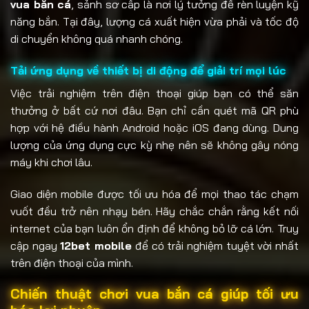
vua bắn cá
, sảnh sơ cấp là nơi lý tưởng để rèn luyện kỹ
năng bắn. Tại đây, lượng cá xuất hiện vừa phải và tốc độ
di chuyển không quá nhanh chóng.
Tải ứng dụng về thiết bị di động để giải trí mọi lúc
Việc trải nghiệm trên điện thoại giúp bạn có thể săn
thưởng ở bất cứ nơi đâu. Bạn chỉ cần quét mã QR phù
hợp với hệ điều hành Android hoặc iOS đang dùng. Dung
lượng của ứng dụng cực kỳ nhẹ nên sẽ không gây nóng
máy khi chơi lâu.
Giao diện mobile được tối ưu hóa để mọi thao tác chạm
vuốt đều trở nên nhạy bén. Hãy chắc chắn rằng kết nối
internet của bạn luôn ổn định để không bỏ lỡ cá lớn. Truy
cập ngay
12bet mobile
để có trải nghiệm tuyệt vời nhất
trên điện thoại của mình.
Chiến thuật chơi vua bắn cá giúp tối ưu