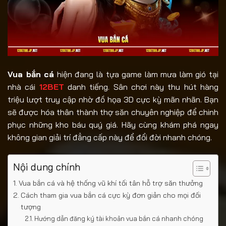
Vua bắn cá
hiện đang là tựa game làm mưa làm gió tại
nhà cái
12BET
danh tiếng. Sân chơi này thu hút hàng
triệu lượt truy cập nhờ đồ họa 3D cực kỳ mãn nhãn. Bạn
sẽ được hóa thân thành thợ săn chuyên nghiệp để chinh
phục những kho báu quý giá. Hãy cùng khám phá ngay
không gian giải trí đẳng cấp này để đổi đời nhanh chóng.
Nội dung chính
Vua bắn cá và hệ thống vũ khí tối tân hỗ trợ săn thưởng
Cách tham gia vua bắn cá cực kỳ đơn giản cho mọi đối
tượng
Hướng dẫn đăng ký tài khoản vua bắn cá nhanh chóng