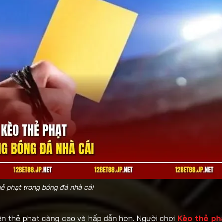
ẻ phạt trong bóng đá nhà cái
ện thẻ phạt càng cao và hấp dẫn hơn. Người chơi
Kèo thẻ ph