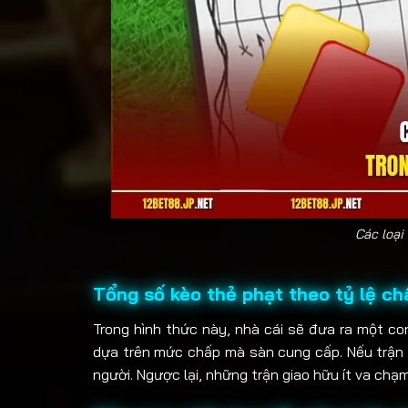
Các loại
Tổng số kèo thẻ phạt theo tỷ lệ ch
Trong hình thức này, nhà cái sẽ đưa ra một c
dựa trên mức chấp mà sàn cung cấp. Nếu trận đấ
người. Ngược lại, những trận giao hữu ít va chạ