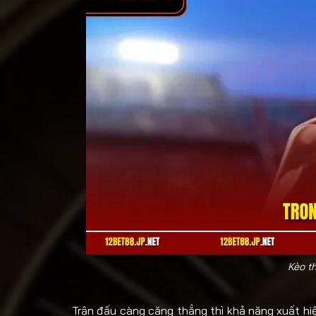
Kèo th
Trận đấu càng căng thẳng thì khả năng xuất hi