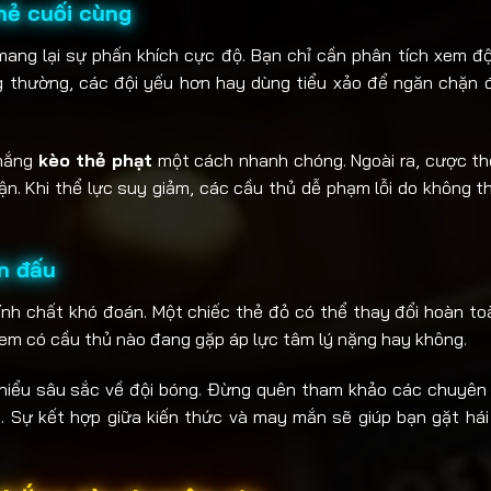
hẻ cuối cùng
mang lại sự phấn khích cực độ. Bạn chỉ cần phân tích xem độ
 thường, các đội yếu hơn hay dùng tiểu xảo để ngăn chặn đ
thắng
kèo thẻ phạt
một cách nhanh chóng. Ngoài ra, cược th
rận. Khi thể lực suy giảm, các cầu thủ dễ phạm lỗi do không t
ận đấu
ì tính chất khó đoán. Một chiếc thẻ đỏ có thể thay đổi hoàn t
xem có cầu thủ nào đang gặp áp lực tâm lý nặng hay không.
hiểu sâu sắc về đội bóng. Đừng quên tham khảo các chuyên g
 Sự kết hợp giữa kiến thức và may mắn sẽ giúp bạn gặt hái