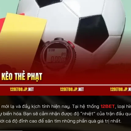
 mới lạ và đầy kịch tính hiện nay. Tại hệ thống
12BET
, loại h
sự biến hóa. Bạn sẽ cảm nhận được độ “nhiệt” của trận đấu q
ới cá độ đỉnh cao để săn tìm những phần quà giá trị nhất.