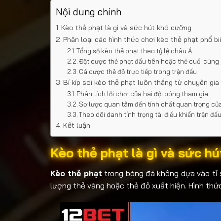
Nội dung chính
Kèo thẻ phạt là gì và sức hút khó cưỡng
Phân loại các hình thức chơi kèo thẻ phạt phổ bi
Tổng số kèo thẻ phạt theo tỷ lệ châu Á
Đặt cược thẻ phạt đầu tiên hoặc thẻ cuối cùng
Cá cược thẻ đỏ trực tiếp trong trận đấu
Bí kíp soi kèo thẻ phạt luôn thắng từ chuyên gia
Phân tích lối chơi của hai đội bóng tham gia
Sơ lược quan tâm đến tính chất quan trọng của
Theo dõi danh tính trọng tài điều khiển trận đấ
Kết luận
Kèo thẻ phạt là gì và sức h
Kèo thẻ phạt
trong bóng đá không dựa vào tỉ 
lượng thẻ vàng hoặc thẻ đỏ xuất hiện. Hình thứ