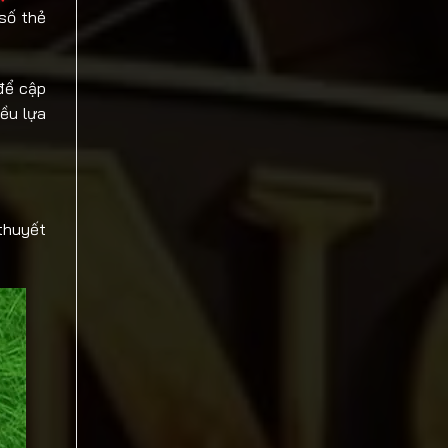
 số thẻ
ể cập
iều lựa
 thuyết