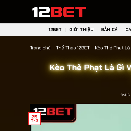
Bỏ
qua
nội
dung
12BET
GIỚI THIỆU
BẮN CÁ
CA
Trang chủ
–
Thể Thao 12BET
–
Kèo Thẻ Phạt Là 
Kèo Thẻ Phạt Là Gì V
ĐĂNG
25
Th3