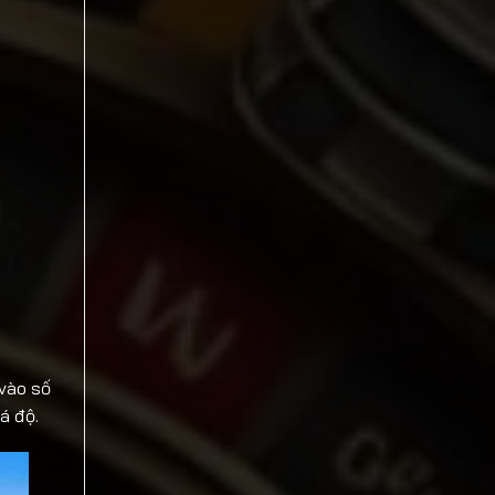
 vào số
cá độ.