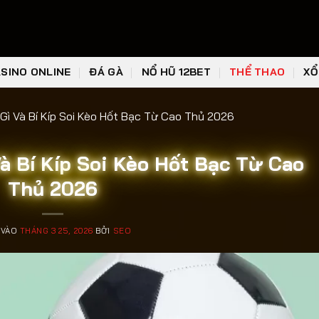
SINO ONLINE
ĐÁ GÀ
NỔ HŨ 12BET
THỂ THAO
XỔ
Gì Và Bí Kíp Soi Kèo Hốt Bạc Từ Cao Thủ 2026
à Bí Kíp Soi Kèo Hốt Bạc Từ Cao
Thủ 2026
 VÀO
THÁNG 3 25, 2026
BỞI
SEO