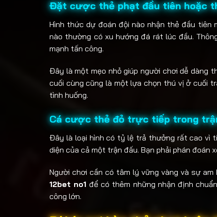
Đặt cược thẻ phạt đầu tiên hoặc t
Hình thức dự đoán đội nào nhận thẻ đầu tiên 
nào thường có xu hướng đá rát lúc đầu. Thông
mạnh tấn công.
Đây là một mẹo nhỏ giúp người chơi dễ dàng 
cuối cùng cũng là một lựa chọn thú vị ở cuối t
tình huống.
Cá cược thẻ đỏ trực tiếp trong tr
Đây là loại hình có tỷ lệ trả thưởng rất cao v
diện của cả một trận đấu. Bạn phải phán đoán 
Người chơi cần có tâm lý vững vàng và sự am 
12bet no1
để có thêm những nhận định chuẩn.
công lớn.