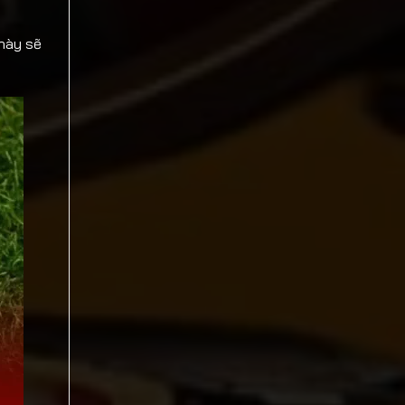
này sẽ