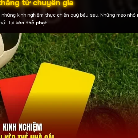
 thắng từ chuyên gia
úi những kinh nghiệm thực chiến quý báu sau. Những mẹo nhỏ 
hất tại
kèo thẻ phạt
.