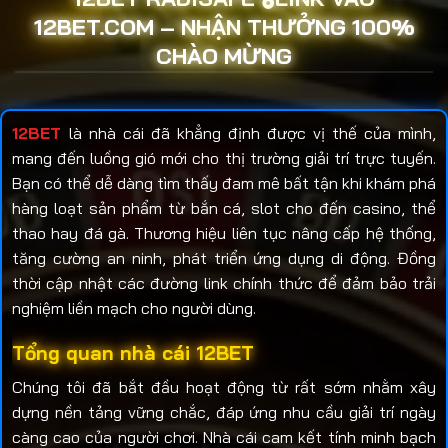
12BET.COM – NHẬN THƯỞNG 100%
CHÀO MỪNG
12BET
là nhà cái đã khẳng định được vị thế của mình,
mang đến luồng gió mới cho thị trường giải trí trực tuyến.
Bạn có thể dễ dàng tìm thấy đam mê bất tận khi khám phá
hàng loạt sản phẩm từ bắn cá, slot cho đến casino, thể
thao hay đá gà. Thương hiệu liên tục nâng cấp hệ thống,
tăng cường an ninh, phát triển ứng dụng di động. Đồng
thời cập nhật các đường link chính thức để đảm bảo trải
nghiệm liền mạch cho người dùng.
Tổng quan nhà cái 12BET
Chúng tôi đã bắt đầu hoạt động từ rất sớm nhằm xây
dựng nền tảng vững chắc, đáp ứng nhu cầu giải trí ngày
càng cao của người chơi. Nhà cái cam kết tính minh bạch