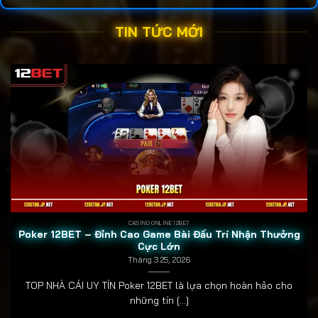
Giấy phép
Isle of Man Gambling.
kinh doanh
TIN TỨC MỚI
Trụ sở chính
Đặt tại Philippines.
điều hành
Đối tác chiến
CLB Leicester City
– Đối tác cá cược online
lược
chính thức châu Á 2024 – 25.
Giải thưởng
Top nhà cái ảnh hưởng lớn do tạp chí eGaming
tiêu biểu
Review bình chọn.
Thế mạnh trang web 12BET khiến khách
hàng ưa chuộng
Trang web của chúng tôi sở hữu nhiều điểm nổi bật hơn
CASINO ONLINE 12BET
hẳn so với các nền tảng trực tuyến khác. Trong số đó,
Poker 12BET – Đỉnh Cao Game Bài Đấu Trí Nhận Thưởng
những ưu thế chính của nhà cái hợp pháp
12BET
có thể
Cực Lớn
Tháng 3 25, 2026
được liệt kê như sau:
TOP NHÀ CÁI UY TÍN Poker 12BET là lựa chọn hoàn hảo cho
Pháp lý rõ ràng
những tín [...]