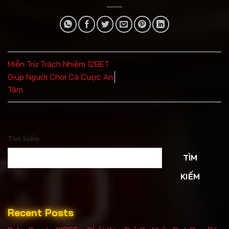
Miễn Trừ Trách Nhiệm 12BET
Giúp Người Chơi Cá Cược An
Tâm
Tìm kiếm
TÌM
KIẾM
Recent Posts