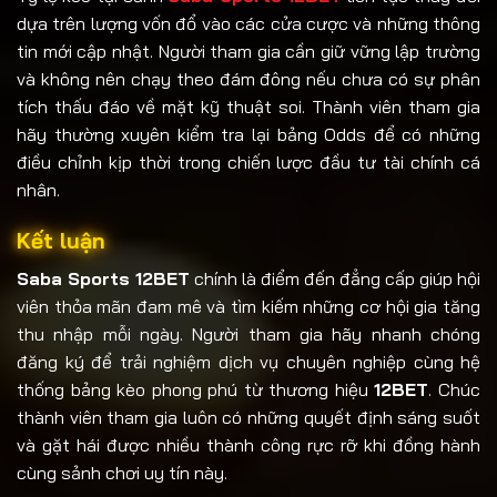
dựa trên lượng vốn đổ vào các cửa cược và những thông
tin mới cập nhật. Người tham gia cần giữ vững lập trường
và không nên chạy theo đám đông nếu chưa có sự phân
tích thấu đáo về mặt kỹ thuật soi. Thành viên tham gia
hãy thường xuyên kiểm tra lại bảng Odds để có những
điều chỉnh kịp thời trong chiến lược đầu tư tài chính cá
nhân.
Kết luận
Saba Sports 12BET
chính là điểm đến đẳng cấp giúp hội
viên thỏa mãn đam mê và tìm kiếm những cơ hội gia tăng
thu nhập mỗi ngày. Người tham gia hãy nhanh chóng
đăng ký để trải nghiệm dịch vụ chuyên nghiệp cùng hệ
thống bảng kèo phong phú từ thương hiệu
12BET
. Chúc
thành viên tham gia luôn có những quyết định sáng suốt
và gặt hái được nhiều thành công rực rỡ khi đồng hành
cùng sảnh chơi uy tín này.