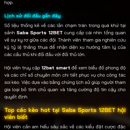
hợp.
Lịch sử đối đầu gần đây
Số liệu thống kê về các lần chạm trán trong quá khứ tại
sảnh
Saba Sports 12BET
cung cấp cái nhìn tổng quan
về sự kỵ rơ giữa các đội. Thành viên tham gia nghiên cứu
kỹ tỷ lệ thắng thua để nhận diện xu hướng tâm lý của
các cầu thủ khi đối đầu với đối thủ lớn.
Hội viên truy cập
12bet smart
để xem biểu đồ phong độ
và các chỉ số chuyên môn chi tiết phục vụ cho công tác
soi kèo. Việc dựa vào bằng chứng lịch sử giúp người tham
gia loại bỏ tính chủ quan và tăng cường độ tin cậy cho
quyết định.
Top các kèo hot tại Saba Sports 12BET hội
viên biết
Hội viên cần am hiểu sâu sắc về các kiểu đặt cược đặc