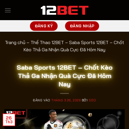
Bỏ
qua
nội
dung
ĐĂNG KÝ
ĐĂNG NHẬP
Trang chủ
–
Thể Thao 12BET
–
Saba Sports 12BET – Chốt
Kèo Thả Ga Nhận Quà Cực Đã Hôm Nay
Saba Sports 12BET – Chốt Kèo
Thả Ga Nhận Quà Cực Đã Hôm
Nay
ĐĂNG VÀO
THÁNG 3 26, 2026
BỞI
SEO
26
Th3