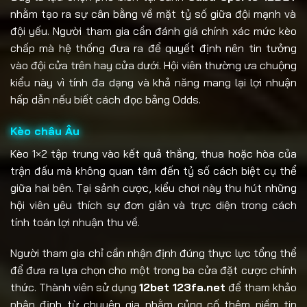
nhằm tạo ra sự cân bằng về mặt tỷ số giữa đội mạnh và
đội yếu. Người tham gia cần đánh giá chính xác mức kèo
chấp mà hệ thống đưa ra để quyết định nên tin tưởng
vào đội cửa trên hay cửa dưới. Hội viên thường ưa chuộng
kiểu này vì tính đa dạng và khả năng mang lại lợi nhuận
hấp dẫn nếu biết cách đọc bảng Odds.
Kèo châu Âu
Kèo 1×2 tập trung vào kết quả thắng, thua hoặc hòa của
trận đấu mà không quan tâm đến tỷ số cách biệt cụ thể
giữa hai bên. Tại sảnh cược, kiểu chơi này thu hút những
hội viên yêu thích sự đơn giản và trực diện trong cách
tính toán lợi nhuận thu về.
Người tham gia chỉ cần nhận định đúng thực lực tổng thể
để đưa ra lựa chọn cho một trong ba cửa đặt cược chính
thức. Thành viên sử dụng
12bet 123fa.net
để tham khảo
nhận định từ chuyên gia nhằm củng cố thêm niềm tin