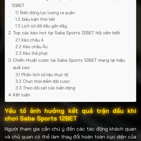
12BET
Biến động lực lượng ra quân
Điều kiện thời tiết
Lịch sử đối đầu gần đây
Top các kèo hot tại Saba Sports 12BET hội viên biết
Kèo châu Á
Kèo châu Âu
Kèo thẻ phạt
Chiến thuật cược tại Saba Sports 12BET mang lại hiệu
quả cao
Phân tích số liệu thực tế
Chọn thời điểm đặt cược
Theo dõi sát các biến động
Kết luận
Yếu tố ảnh hưởng kết quả trận đấu khi
chơi Saba Sports 12BET
Người tham gia cần chú ý đến các tác động khách quan
và chủ quan có thể làm thay đổi hoàn toàn cục diện của