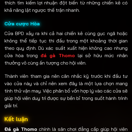
thích tìm kiếm lợi nhuận đột biến từ những chiến kê có
khả năng lật ngược thế trận nhanh.
Cửa cược Hòa
Cửa BPD xảy ra khi cả hai chiến kê cùng gục ngã hoặc
không thể tiếp tục thi đấu trong một khoảng thời gian
theo quy định. Dù xác suất xuất hiện không cao nhưng
cửa hòa trong
đá gà Thomo
lại sở hữu mức nhân
thưởng vô cùng ấn tượng cho hội viên.
Thành viên tham gia nên cân nhắc kỹ trước khi đầu tư
vào cửa này và chỉ nên xem đây là một lựa chọn mang
tính thử vận may. Việc phân bổ vốn hợp lý vào các cửa sẽ
giúp hội viên duy trì được sự bền bỉ trong suốt hành trình
giải trí.
Kết luận
Đá gà Thomo
chính là sân chơi đẳng cấp giúp hội viên