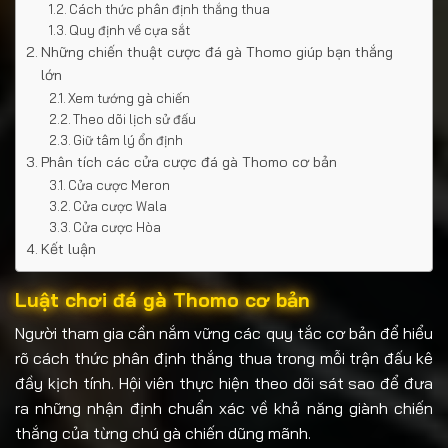
Cách thức phân định thắng thua
Quy định về cựa sắt
Những chiến thuật cược đá gà Thomo giúp bạn thắng
lớn
Xem tướng gà chiến
Theo dõi lịch sử đấu
Giữ tâm lý ổn định
Phân tích các cửa cược đá gà Thomo cơ bản
Cửa cược Meron
Cửa cược Wala
Cửa cược Hòa
Kết luận
Luật chơi đá gà Thomo cơ bản
Người tham gia cần nắm vững các quy tắc cơ bản để hiểu
rõ cách thức phân định thắng thua trong mỗi trận đấu kê
đầy kịch tính. Hội viên thực hiện theo dõi sát sao để đưa
ra những nhận định chuẩn xác về khả năng giành chiến
thắng của từng chú gà chiến dũng mãnh.