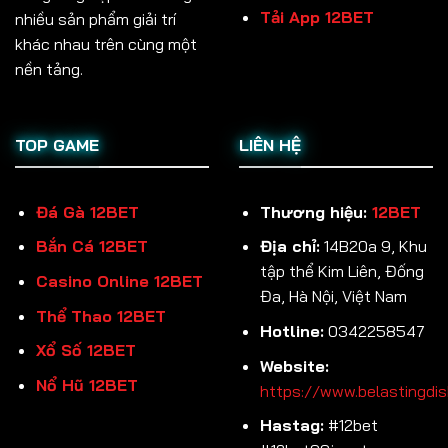
Tải App 12BET
nhiều sản phẩm giải trí
khác nhau trên cùng một
nền tảng.
TOP GAME
LIÊN HỆ
Đá Gà 12BET
Thương hiệu:
12BET
Bắn Cá 12BET
Địa chỉ:
14B20a 9, Khu
tập thể Kim Liên, Đống
Casino Online 12BET
Đa, Hà Nội, Việt Nam
Thể Thao 12BET
Hotline:
0342258547
Xổ Số 12BET
Website:
Nổ Hũ 12BET
https://www.belastingdis
Hastag:
#12bet