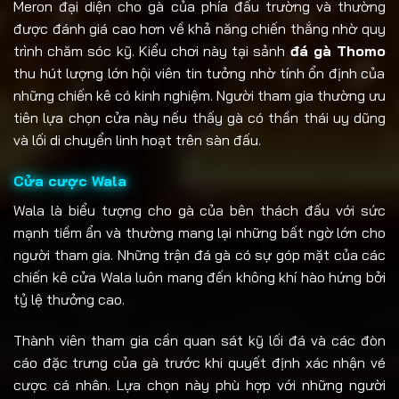
Meron đại diện cho gà của phía đấu trường và thường
được đánh giá cao hơn về khả năng chiến thắng nhờ quy
trình chăm sóc kỹ. Kiểu chơi này tại sảnh
đá gà Thomo
thu hút lượng lớn hội viên tin tưởng nhờ tính ổn định của
những chiến kê có kinh nghiệm. Người tham gia thường ưu
tiên lựa chọn cửa này nếu thấy gà có thần thái uy dũng
và lối di chuyển linh hoạt trên sàn đấu.
Cửa cược Wala
Wala là biểu tượng cho gà của bên thách đấu với sức
mạnh tiềm ẩn và thường mang lại những bất ngờ lớn cho
người tham gia. Những trận đá gà
có sự góp mặt của các
chiến kê cửa Wala luôn mang đến không khí hào hứng bởi
tỷ lệ thưởng cao.
Thành viên tham gia cần quan sát kỹ lối đá và các đòn
cáo đặc trưng của gà trước khi quyết định xác nhận vé
cược cá nhân. Lựa chọn này phù hợp với những người