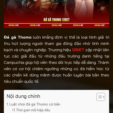
Đá gà Thomo
luôn khẳng định vị thế là loại hình giải trí
thu hút lượng người tham gia đông đảo nhờ tính minh
bạch và chuyên nghiệp. Thương hiệu
12BET
cập nhật liên
tục các giải đấu từ những đấu trường danh tiếng tại
Campuchia giúp hội viên theo dõi trực tiếp dễ dàng. Thành
viên có cơ hội chiêm ngưỡng những cú đá hiểm hóc từ
các chiến kê dũng mãnh được huấn luyện bài bản theo
tiêu chuẩn quốc tế.
Nội dung chính
Luật chơi đá gà Thomo cơ bản
Thời gian mỗi hiệp đấu