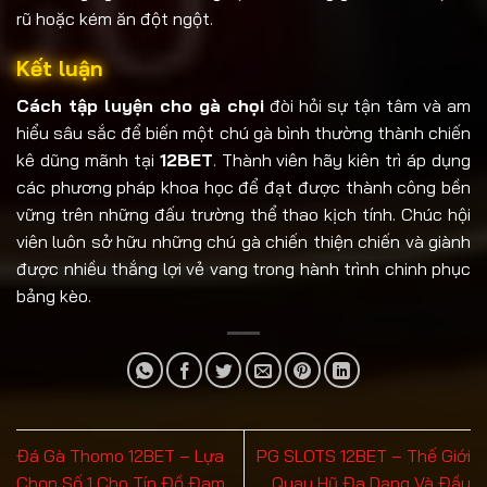
rũ hoặc kém ăn đột ngột.
Kết luận
Cách tập luyện cho gà chọi
đòi hỏi sự tận tâm và am
hiểu sâu sắc để biến một chú gà bình thường thành chiến
kê dũng mãnh tại
12BET
. Thành viên hãy kiên trì áp dụng
các phương pháp khoa học để đạt được thành công bền
vững trên những đấu trường thể thao kịch tính. Chúc hội
viên luôn sở hữu những chú gà chiến thiện chiến và giành
được nhiều thắng lợi vẻ vang trong hành trình chinh phục
bảng kèo.
Đá Gà Thomo 12BET – Lựa
PG SLOTS 12BET – Thế Giới
Chọn Số 1 Cho Tín Đồ Đam
Quay Hũ Đa Dạng Và Đầy