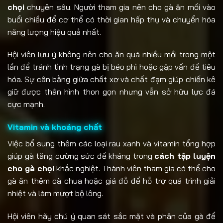
chọi
chuyên sâu. Người tham gia nên cho gà ăn mồi vào
buổi chiều để cơ thể có thời gian hấp thụ và chuyển hóa
năng lượng hiệu quả nhất.
Hội viên lưu ý không nên cho ăn quá nhiều mồi trong một
lần để tránh tình trạng gà bị béo phì hoặc gặp vấn đề tiêu
hóa. Sự cân bằng giữa chất xơ và chất đạm giúp chiến kê
giữ được thân hình thon gọn nhưng vẫn sở hữu lực đá
cực mạnh.
Vitamin và khoáng chất
Việc bổ sung thêm các loại rau xanh và vitamin tổng hợp
giúp gà tăng cường sức đề kháng trong
cách tập luyện
cho gà chọi
khắc nghiệt. Thành viên tham gia có thể cho
gà ăn thêm cà chua hoặc giá đỗ để hỗ trợ quá trình giải
nhiệt và làm mượt bộ lông.
Hội viên hãy chú ý quan sát sắc mặt và phân của gà để