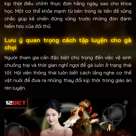
kịp thời điều chỉnh thực đơn hằng ngày sao cho khoa
học. Một cơ thể khỏe mạnh từ bên trong là tiền đề vững
chắc giúp kê chiến đứng vững trước những đòn đánh
hiểm hóc của đối thủ.
Lưu ý quan trọng cách tập luyện cho gà
chọi
Người tham gia cần đặc biệt chú trọng đến việc vệ sinh
chuồng trại và thời gian nghỉ ngơi để gà luôn ở trạng thái
tốt. Hội viên thông thái luôn biết cách lắng nghe cơ thể
vật nuôi để đưa ra những thay đổi kịp thời trong giáo án
rèn luyện.