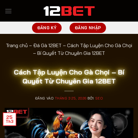
Bỏ
qua
nội
dung
ĐĂNG KÝ
ĐĂNG NHẬP
Trang chủ
–
Đá Gà 12BET
–
Cách Tập Luyện Cho Gà Chọi
– Bí Quyết Từ Chuyên Gia 12BET
Cách Tập Luyện Cho Gà Chọi – Bí
Quyết Từ Chuyên Gia 12BET
ĐĂNG VÀO
THÁNG 3 25, 2026
BỞI
SEO
25
Th3