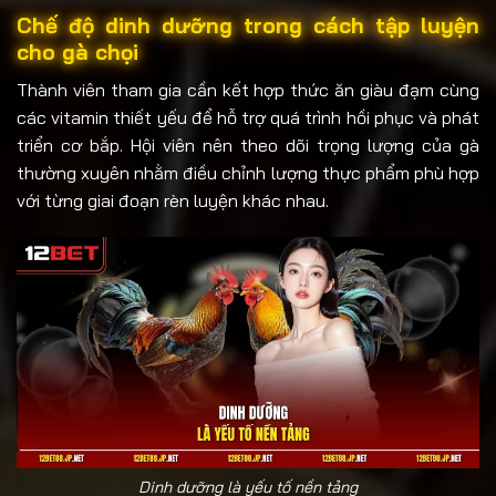
Chế độ dinh dưỡng trong cách tập luyện
cho gà chọi
Thành viên tham gia cần kết hợp thức ăn giàu đạm cùng
các vitamin thiết yếu để hỗ trợ quá trình hồi phục và phát
triển cơ bắp. Hội viên nên theo dõi trọng lượng của gà
thường xuyên nhằm điều chỉnh lượng thực phẩm phù hợp
với từng giai đoạn rèn luyện khác nhau.
Dinh dưỡng là yếu tố nền tảng