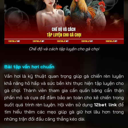
Chế độ và cách tập luyện cho gà chọi
Bài tập vần hơi chuẩn
Vần hơi là kỹ thuật quan trọng giúp gà chiến rèn luyện
khả năng hô hấp và sức bền khi thực hiện tập luyện cho
gà chọi. Thành viên tham gia cần quấn băng cẩn thận
phần mỏ và cựa để đảm bảo an toàn cho kê chiến trong
suốt quá trình rèn luyện. Hội viên sử dụng
12bet link
để
tìm hiểu thêm các mẹo giúp gà giữ hơi lâu hơn trong
những trận đối đầu căng thẳng kéo dài.