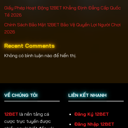
Giấy Phép Hoạt Động 12BET Khẳng Định Đẳng Cấp Quốc
Tế 2026
Chính Sách Bảo Mật 12BET Bảo Vệ Quyền Lợi Người Chơi
2026
Recent Comments
Không có bình luận nào để hiển thị.
VỀ CHÚNG TÔI
LIÊN KẾT NHANH
12BET
là nền tảng cá
Đăng Ký 12BET
cược trực tuyến được
Đăng Nhập 12BET