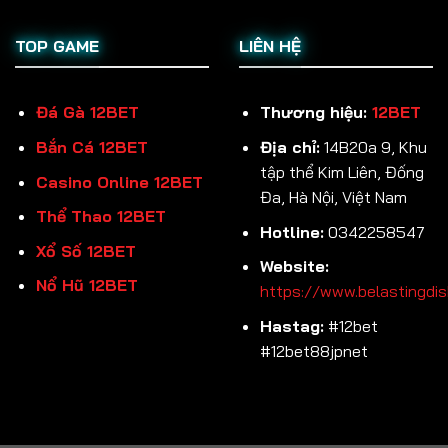
Nhà cái
12bet smart
có giao diện website hiện đại rất
thân thiện, thu hút sự chú ý và dễ dàng sử dụng. Điều này
TOP GAME
LIÊN HỆ
không chỉ giúp người chơi dễ dàng tìm kiếm thông tin cần
thiết mà còn mang lại không gian thoải mái khi tham gia
hoạt động cá cược. Việc thiết kế trang chủ dễ dàng truy
Đá Gà 12BET
Thương hiệu:
12BET
cập cũng chính là điểm mạnh của chúng tôi.
Bắn Cá 12BET
Địa chỉ:
14B20a 9, Khu
tập thể Kim Liên, Đống
CSKH 12BET tận tâm
Casino Online 12BET
Đa, Hà Nội, Việt Nam
Nhà cái
12BET
với sự uy tín cao, luôn chú trọng việc cung
Thể Thao 12BET
Hotline:
0342258547
cấp dịch vụ hỗ trợ khách hàng 24/7 từ thứ Hai đến Chủ
Xổ Số 12BET
Nhật. Điều này cho phép người chơi dễ dàng liên lạc để
Website:
Nổ Hũ 12BET
nhận sự trợ giúp bất cứ lúc nào trong ngày. Qua đó cải
https://www.belastingdis
thiện trải nghiệm cũng như đảm bảo là mọi vấn đề hay câu
Hastag:
#12bet
hỏi đều được giải quyết nhanh chóng.
#12bet88jpnet
Ứng dụng công nghệ tối tân
Nền tảng
12bet smart
tích hợp đa tính năng đồng bộ cho
cả máy tính lẫn thiết bị di động. Bạn sẽ dễ dàng truy cập