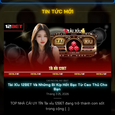
Giấy phép
Isle of Man Gambling.
kinh doanh
TIN TỨC MỚI
Trụ sở chính
Đặt tại Philippines.
điều hành
Đối tác chiến
CLB Leicester City
– Đối tác cá cược online
lược
chính thức châu Á 2024 – 25.
Giải thưởng
Top nhà cái ảnh hưởng lớn do tạp chí eGaming
tiêu biểu
Review bình chọn.
Thế mạnh trang web 12BET khiến khách
hàng ưa chuộng
Trang web của chúng tôi sở hữu nhiều điểm nổi bật hơn
CASINO ONLINE 12BET
hẳn so với các nền tảng trực tuyến khác. Trong số đó,
Tài Xỉu 12BET Và Những Bí Kíp Hốt Bạc Từ Cao Thủ Cho
những ưu thế chính của nhà cái hợp pháp
12BET
có thể
Bạn
Tháng 3 25, 2026
được liệt kê như sau:
TOP NHÀ CÁI UY TÍN Tài xỉu 12BET đang trở thành cơn sốt
Pháp lý rõ ràng
trong cộng [...]