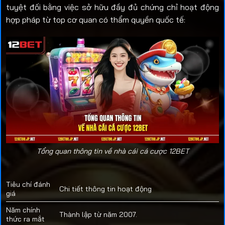
tuyệt đối bằng việc sở hữu đầy đủ chứng chỉ hoạt động
hợp pháp từ top cơ quan có thẩm quyền quốc tế:
Tổng quan thông tin về nhà cái cá cược 12BET
Tiêu chí đánh
Chi tiết thông tin hoạt động
giá
Năm chính
Thành lập từ năm 2007.
thức ra mắt