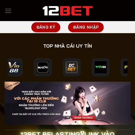
Bỏ
qua
nội
dung
ĐĂNG KÝ
ĐĂNG NHẬP
TOP NHÀ CÁI UY TÍN
12BET BELASTING🎖️LINK VÀO