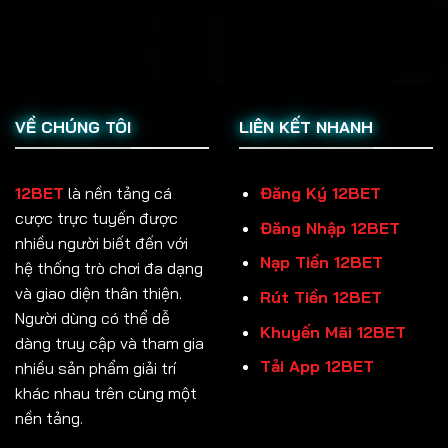
Yếu tố quan trọng hàng đầu khi chọn trang cá cược trực
tuyến là tính hợp pháp cùng sự an toàn. Nhà cái uy tín
12BET
cam kết thực hiện theo các quy định của pháp
luật quốc tế, cam kết mọi giao dịch đều được thực hiện
minh bạch.
VỀ CHÚNG TÔI
LIÊN KẾT NHANH
12BET
là nền tảng cá
Đăng Ký 12BET
cược trực tuyến được
Đăng Nhập 12BET
nhiều người biết đến với
Nạp Tiền 12BET
hệ thống trò chơi đa dạng
và giao diện thân thiện.
Rút Tiền 12BET
Người dùng có thể dễ
Khuyến Mãi 12BET
dàng truy cập và tham gia
Dịch vụ cá cược hoàn toàn hợp pháp trên trang web 12BET
Tải App 12BET
nhiều sản phẩm giải trí
khác nhau trên cùng một
nền tảng.
Giao diện 12BET hiện đại